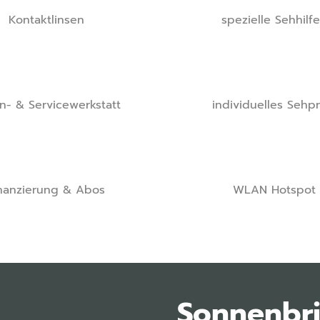
Kontaktlinsen
spezielle Sehhilf
en- & Servicewerkstatt
individuelles Sehpro
nanzierung & Abos
WLAN Hotspot
Sonnenbril