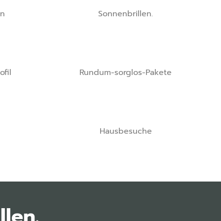
en
Sonnenbrillen.
fil
Rundum-sorglos-Pakete
Hausbesuche
len.